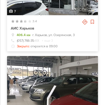
7
3.4
АИС Харьков
406.4 км
г. Харьков, ул. Озерянская, 3
(057) 766-35-
ХХ
+ еще 3
Закрыто:
откроется в 09:00