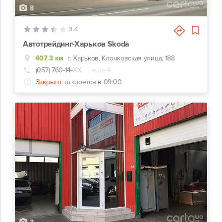
8
3.4
Автотрейдинг-Харьков Skoda
407.3 км
г. Харьков, Клочковская улица, 188
(057) 760-14-
ХХ
+ еще 4
Закрыто:
откроется в 09:00