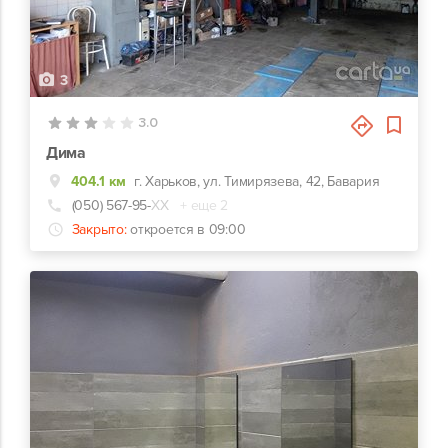
3
3.0
Дима
404.1 км
г. Харьков, ул. Тимирязева, 42, Бавария
(050) 567-95-
ХХ
+ еще 2
Закрыто:
откроется в 09:00