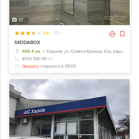
17
3.6
1
SKODABOX
406.4 км
г. Харьков, ул. Семёна Кузнеца, 62а, рядом Воробьевы горы на Полях и Барс
(050) 300-93-
ХХ
Закрыто:
откроется в 09:00