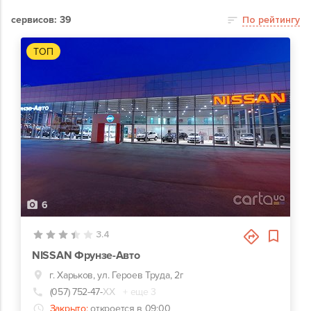
сервисов: 39
По рейтингу
ТОП
6
3.4
NISSAN Фрунзе-Авто
г. Харьков, ул. Героев Труда, 2г
(057) 752-47-
ХХ
+ еще 3
Закрыто:
откроется в 09:00