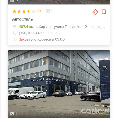
3
3.7
1
АвтоСтиль
407.4 км
г. Харьков, улица Гвардейцев-Железнодорожников, 11, Красно-зеленый комплекс СТО-Автомойка-Автомагазин. Недалеко от перекрестка Макдональдс на ЮЖД.
(050) 100-03-
ХХ
+ еще 2
Закрыто:
откроется в 09:00
1