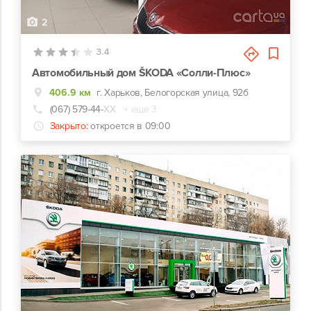
2
3.4
Автомобильный дом ŠKODA «Солли-Плюс»
406.9 км
г. Харьков, Белогорская улица, 92б
(067) 579-44-
ХХ
+ еще 3
Закрыто:
откроется в 09:00