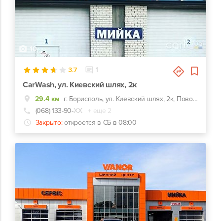
10
3.7
1
CarWash, ул. Киевский шлях, 2к
29.4 км
г. Борисполь, ул. Киевский шлях, 2к, Поворот к трц Аэромолл, за кафе "Борщ" направо
(068) 133-90-
ХХ
+ еще 2
Закрыто:
откроется в СБ в 08:00