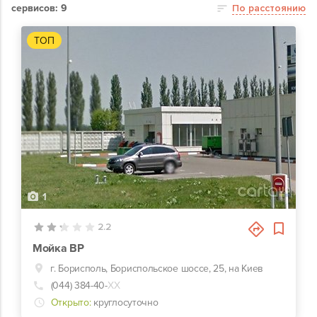
сервисов: 9
По расстоянию
ТОП
1
2.2
Мойка BP
г. Борисполь, Бориспольское шоссе, 25, на Киев
(044) 384-40-
ХХ
Открыто:
круглосуточно