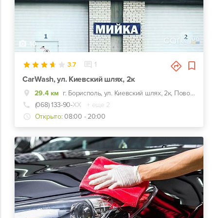
10
3.7
1
CarWash, ул. Киевский шлях, 2к
29.4 км
г. Борисполь, ул. Киевский шлях, 2к, Поворот к трц Аэромолл, за кафе "Борщ" направо
(068) 133-90-
ХХ
+ еще 2
Открыто:
08:00 - 20:00