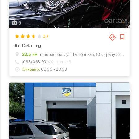
3
3.7
Art Detailing
32.5 км
г. Борисполь, ул. Глыбоцкая, 10а, сразу за остановкой
(098) 063-90-
ХХ
+ еще 3
Открыто:
09:00 - 20:00