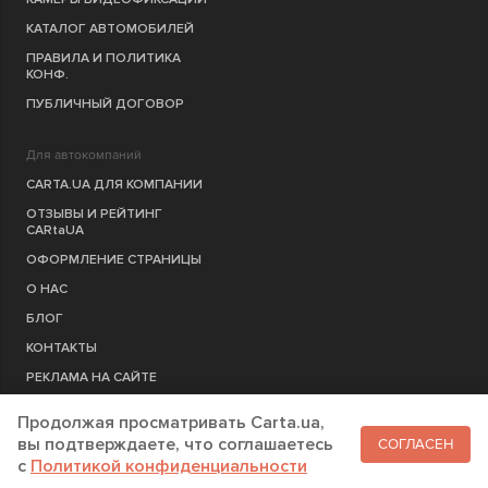
КАТАЛОГ АВТОМОБИЛЕЙ
ПРАВИЛА И ПОЛИТИКА
КОНФ.
ПУБЛИЧНЫЙ ДОГОВОР
Для автокомпаний
CARTA.UA ДЛЯ КОМПАНИИ
ОТЗЫВЫ И РЕЙТИНГ
CARtaUA
ОФОРМЛЕНИЕ СТРАНИЦЫ
О НАС
БЛОГ
КОНТАКТЫ
РЕКЛАМА НА САЙТЕ
Продолжая просматривать Carta.ua,
РЕГИСТРАЦИЯ
КОМПАНИЮ
вы подтверждаете, что соглашаетесь
СОГЛАСЕН
c
Политикой конфиденциальности