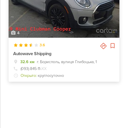
4
3.6
Autowave Shipping
32.6 км
г. Борисполь, вулиця Глибоцька, 1
(093) 845-11-
ХХ
Открыто:
круглосуточно