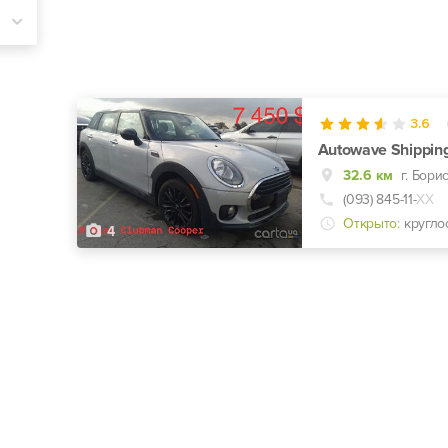
3.6
Autowave Shippin
32.6 км
г. Бори
(093) 845-11-
ХХ
Открыто:
кругло
4