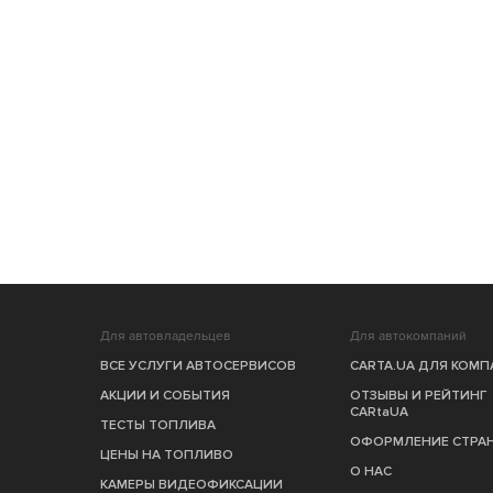
Для автовладельцев
Для автокомпаний
ВСЕ УСЛУГИ АВТОСЕРВИСОВ
CARTA.UA ДЛЯ КОМ
АКЦИИ И СОБЫТИЯ
ОТЗЫВЫ И РЕЙТИНГ
CARtaUA
ТЕСТЫ ТОПЛИВА
ОФОРМЛЕНИЕ СТРА
ЦЕНЫ НА ТОПЛИВО
О НАС
КАМЕРЫ ВИДЕОФИКСАЦИИ