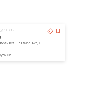
11.09.23
g
споль, вулиця Глибоцька, 1
суточно