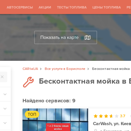
АВТОСЕРВИСЫ
АКЦИИ
ТЕСТЫ ТОПЛИВА
ЦЕНЫ ТОПЛИВА
Р
Показать на карте
CARtaUA
Все услуги в Борисполе
Бесконтактная мойка
Бесконтактная мойка в
Найдено
сервисов: 9
ТОП
3.7
CarWash, ул. Кие