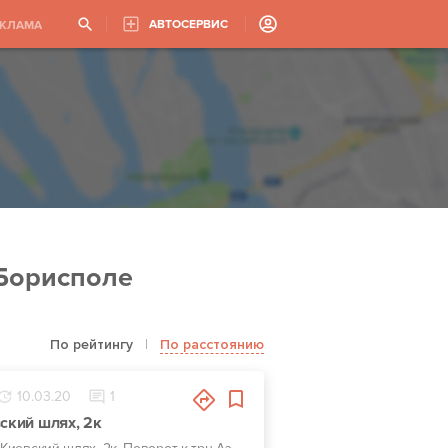
АВТОСЕРВИС
ЕКЛАМА
 Борисполе
По рейтингу
|
По расстоянию
10.03.20
1
вский шлях, 2к