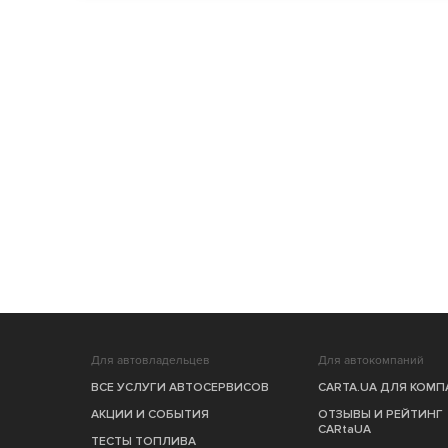
Для автовладельцев
Для автокомпаний
ВСЕ УСЛУГИ АВТОСЕРВИСОВ
CARTA.UA ДЛЯ КОМ
АКЦИИ И СОБЫТИЯ
ОТЗЫВЫ И РЕЙТИНГ
CARtaUA
ТЕСТЫ ТОПЛИВА