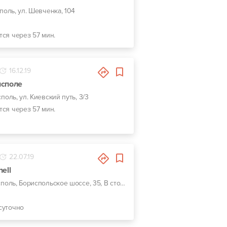
споль, ул. Шевченка, 104
тся через 57 мин.
16.12.19
исполе
споль, ул. Киевский путь, 3/3
тся через 57 мин.
22.07.19
ell
г. Борисполь, Бориспольское шоссе, 35, В сторону Киева, АЗС Шелл
суточно