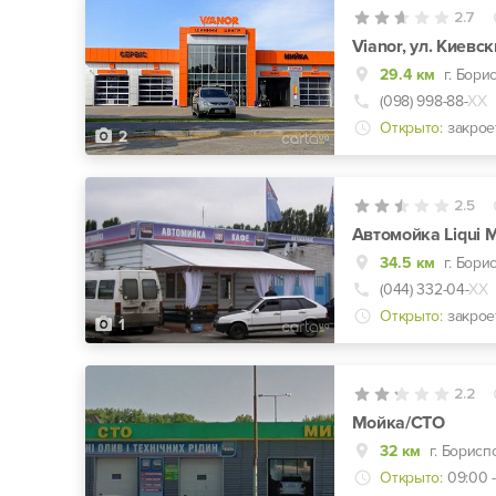
2.7
Vianor, ул. Киевск
29.4 км
г. Бори
(098) 998-88-
ХХ
Открыто:
закрое
2
2.5
Автомойка Liqui 
34.5 км
г. Бори
(044) 332-04-
ХХ
Открыто:
закрое
1
2.2
Мойка/СТО
32 км
г. Борисп
Открыто:
09:00 