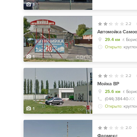
1
2.2
29.4 км
г. Бори
Открыто:
кругло
1
2.2
Мойка BP
25.6 км
(044) 384-40-
ХХ
Открыто:
кругло
1
2.0
Фармекс