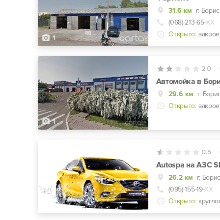
31.6 км
г. Бори
(068) 213-65-
ХХ
Открыто:
закрое
1
2.0
Автомойка в Бор
29.6 км
г. Бори
Открыто:
закрое
1
0.5
Autospa на АЗС Sh
26.2 км
(095) 155-19-
ХХ
Открыто:
кругло
0