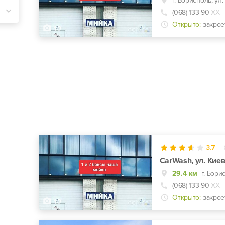
(068) 133-90-
ХХ
Открыто:
закрое
10
3.7
CarWash, ул. Кие
29.4 км
(068) 133-90-
ХХ
Открыто:
закрое
10