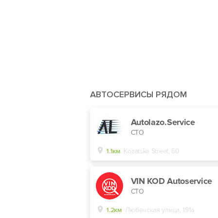
АВТОСЕРВИСЫ РЯДОМ
Autolazo.Service
СТО
1.1км
Kozatska Street, 60
VIN KOD Autoservice
СТО
1.2км
Любечская улица, 191а