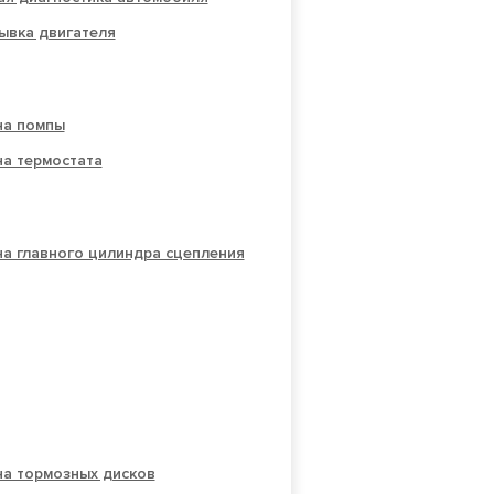
ывка двигателя
на помпы
на термостата
а главного цилиндра сцепления
на тормозных дисков