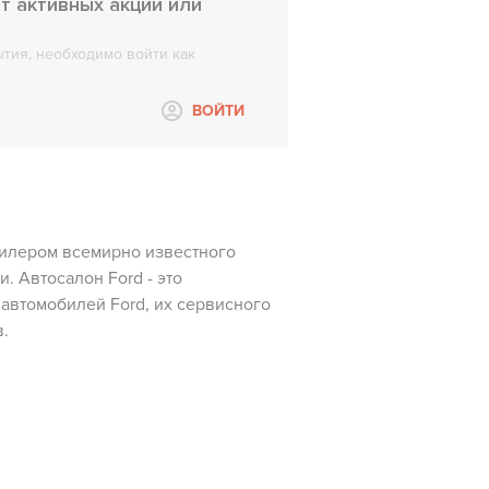
т активных акций или
тия, необходимо войти как
ВОЙТИ
дилером всемирно известного
. Автосалон Ford - это
автомобилей Ford, их сервисного
.