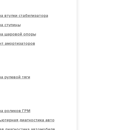
а втулки стабилизатора
на ступицы
на шаровой опоры
нт амортизаторов
а рулевой тяги
на роликов ГРМ
ьютерная диагностика авто
ая диагностика автомобиля