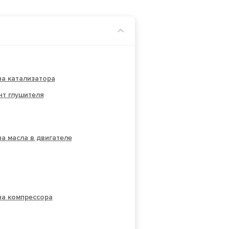
а катализатора
нт глушителя
а масла в двигателе
на компрессора