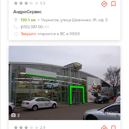
3.2
АндроСервис
130.1 км
г. Чернигов, улица Шевченко, 91, оф. 5
(050) 387-00-
ХХ
Закрыто:
откроется в ВС в 09:00
2
2.9