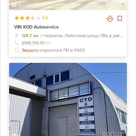
6
3.3
VIN KOD Autoservice
129.7 км
г. Чернигов, Любечская улица, 191а, в районе Млибора
(068) 705-57-
ХХ
Закрыто:
откроется в ПН в 09:00