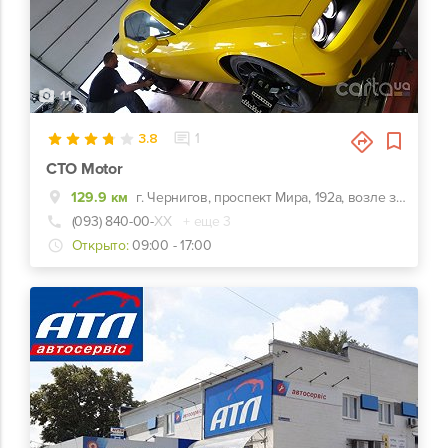
11
3.8
1
СТО Motor
129.9 км
г. Чернигов, проспект Мира, 192а, возле заправки ОККО
(093) 840-00-
ХХ
+ еще 3
Открыто:
09:00 - 17:00