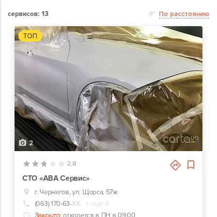
сервисов: 13
По расстоянию
ТОП
2
2.8
СТО «АВА Сервис»
г. Чернигов, ул. Щорса, 57ж
(063) 170-63-
ХХ
+ еще 4
Закрыто:
откроется в ПН в 09:00