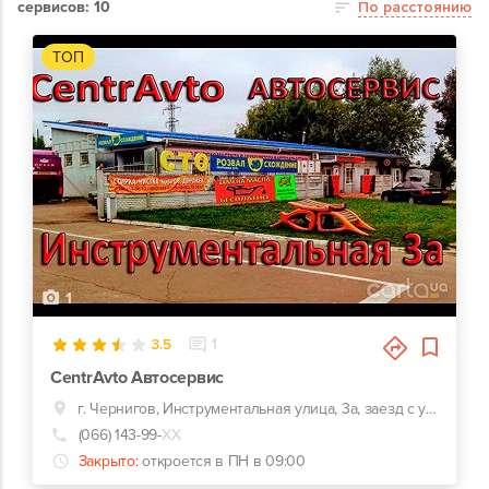
сервисов: 10
По расстоянию
ТОП
1
3.5
1
CentrAvto Автосервис
г. Чернигов, Инструментальная улица, 3а, заезд с улицы Казацкой (50 лет ВЛКСМ)
(066) 143-99-
ХХ
Закрыто:
откроется в ПН в 09:00