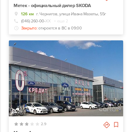
Метек - официальный дилер SKODA
126 км
г. Чернигов, улица Ивана Мазепы, 55г
(046) 260-00-
ХХ
+ еще 2
Закрыто:
откроется в ВС в 09:00
2
2.9