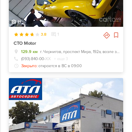
11
3.8
1
СТО Motor
129.9 км
г. Чернигов, проспект Мира, 192а, возле заправки ОККО
(093) 840-00-
ХХ
+ еще 3
Закрыто:
откроется в ВС в 09:00