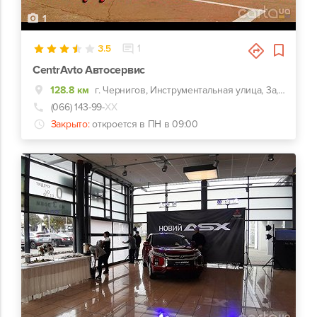
1
3.5
1
CentrAvto Автосервис
128.8 км
г. Чернигов, Инструментальная улица, 3а, заезд с улицы Казацкой (50 лет ВЛКСМ)
(066) 143-99-
ХХ
Закрыто:
откроется в ПН в 09:00