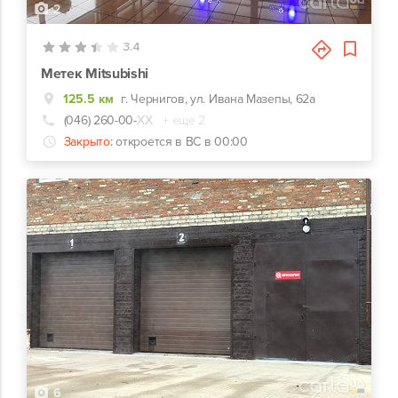
2
3.4
Метек Mitsubishi
125.5 км
г. Чернигов, ул. Ивана Мазепы, 62а
(046) 260-00-
ХХ
+ еще 2
Закрыто:
откроется в ВС в 00:00
6