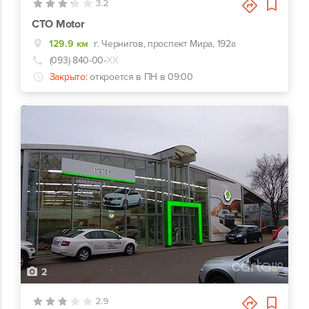
3.2
СТО Motor
129.9 км
г. Чернигов, проспект Мира, 192а
(093) 840-00-
ХХ
Закрыто:
откроется в ПН в 09:00
2
2.9