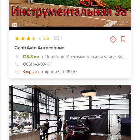
1
3.5
1
CentrAvto Автосервис
128.8 км
г. Чернигов, Инструментальная улица, 3а, заезд с улицы Казацкой (50 лет ВЛКСМ)
(066) 143-99-
ХХ
Закрыто:
откроется в 09:00