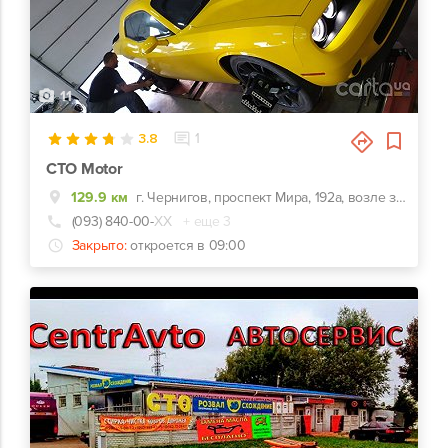
11
3.8
1
СТО Motor
129.9 км
г. Чернигов, проспект Мира, 192а, возле заправки ОККО
(093) 840-00-
ХХ
+ еще 3
Закрыто:
откроется в 09:00