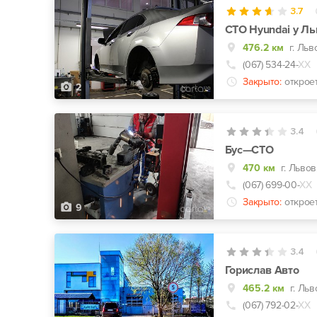
3.7
СТО Hyundai у Ль
476.2 км
г. Льв
(067) 534-24-
ХХ
Закрыто:
открое
2
3.4
Бус—СТО
470 км
г. Львов
(067) 699-00-
ХХ
Закрыто:
открое
9
3.4
Горислав Авто
465.2 км
г. Льв
(067) 792-02-
ХХ