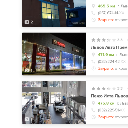
465.5 км
г. Льв
(067) 674-14-
ХХ
Закрыто:
открое
2
3.3
Львов Авто Прем
471.9 км
г. Льв
(032) 224-42-
ХХ
Закрыто:
открое
1
3.3
Пежо Илта Львов
475.8 км
г. Льв
(032) 229-51-
ХХ
Закрыто:
открое
1