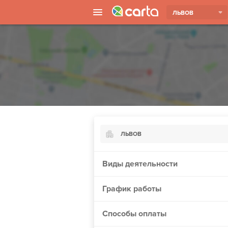
ЛЬВОВ
ЛЬВОВ
Киев
Виды деятельности
Харьков
График работы
Борисполь
Запорожье
Способы оплаты
Ужгород