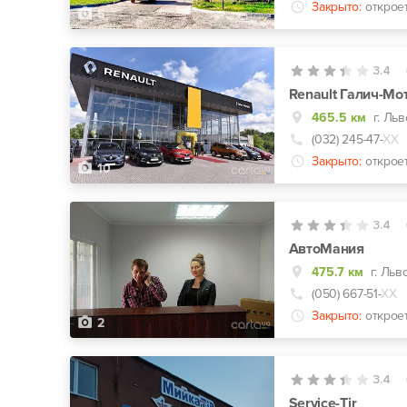
Закрыто:
открое
5
3.4
Renault Галич-Мо
465.5 км
г. Льв
(032) 245-47-
ХХ
Закрыто:
открое
10
3.4
АвтоМания
475.7 км
г. Льв
(050) 667-51-
ХХ
Закрыто:
открое
2
3.4
Service-Tir