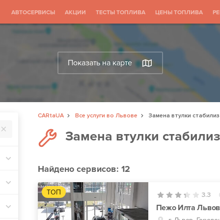
АВТОСЕРВИСЫ
АКЦИИ
ТЕСТЫ ТОПЛИВА
ЦЕНЫ ТОПЛИВА
Р
Показать на карте
CARtaUA
Все услуги во Львове
Замена втулки стабили
Замена втулки стабили
Найдено
сервисов: 12
ТОП
3.3
Пежо Илта Львов