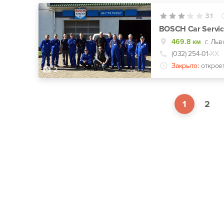
3.1
BOSCH Car Servic
469.8 км
г. Ль
(032) 254-01-
ХХ
Закрыто:
открое
2
1
2