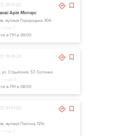
25.01.22
вові Арія Моторс
ов, вулиця Городоцька, 306
+ еще 2
тся в ПН в 09:00
19.06.20
, ул. Стрыйская, 57, Солонка
+ еще 9
тся в ПН в 08:00
01.07.20
ов, вулиця Пасічна, 125г
+ еще 2