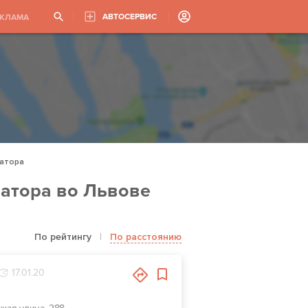
АВТОСЕРВИС
ЕКЛАМА
затора
затора во Львове
По рейтингу
|
По расстоянию
17.01.20