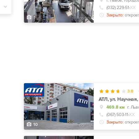
г. Львов, Городо
(032) 229-51-
ХХ
Закрыто:
открое
1
3.8
АТЛ, ул. Научная,
469.8 км
г. Льв
(067) 503-11-
ХХ
Закрыто:
открое
10