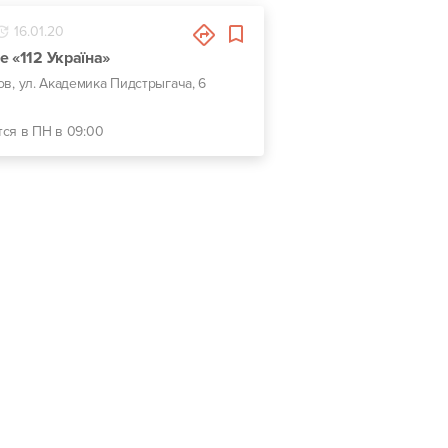
16.01.20
e «112 Україна»
вов, ул. Академика Пидстрыгача, 6
тся в ПН в 09:00