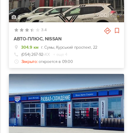
2
3.4
АВТО-ПЛЮС, NISSAN
304.9 км
г. Сумы, Курський проспект, 22
(054) 267-92-
ХХ
+ еще 4
Закрыто:
откроется в 09:00