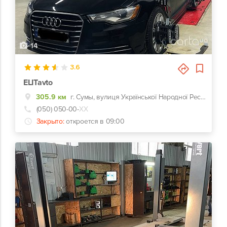
14
3.6
ELITavto
305.9 км
г. Сумы, вулиця Української Народної Республіки, 4
(050) 050-00-
ХХ
Закрыто:
откроется в 09:00