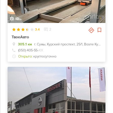
10
3.4
2
ТвоеАвто
305.1 км
г. Сумы, Курский проспект, 25/1, Возле Курского моста
(050) 405-55-
ХХ
Открыто:
круглосуточно