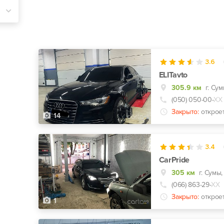
3.6
ELITavto
305.9 км
(050) 050-00-
ХХ
Закрыто:
открое
14
3.4
CarPride
305 км
г. Сумы,
(066) 863-29-
ХХ
Закрыто:
открое
1