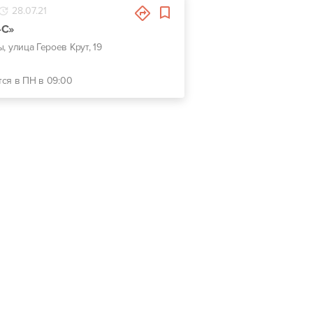
28.07.21
-С»
ы, улица Героев Крут, 19
тся в ПН в 09:00