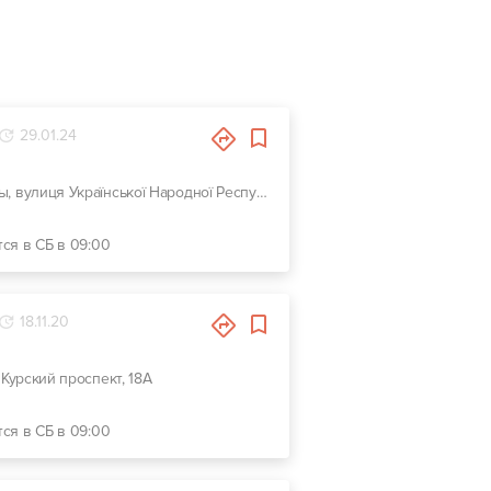
29.01.24
г. Сумы, вулиця Української Народної Республіки, 4
тся в СБ в 09:00
18.11.20
 Курский проспект, 18А
тся в СБ в 09:00