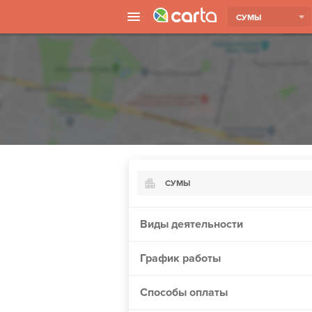
СУМЫ
СУМЫ
Киев
Виды деятельности
Харьков
График работы
Борисполь
Запорожье
Способы оплаты
Ужгород