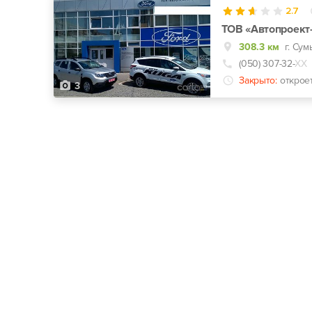
2.7
ТОВ «Автопроект
308.3 км
г. Сум
(050) 307-32-
ХХ
Закрыто:
открое
3