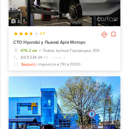
2
3.7
СТО Hyundai у Львові Арія Моторс
476.2 км
г. Львов, вулиця Городоцька, 306
(067) 534-24-
ХХ
+ еще 2
Закрыто:
откроется в ПН в 09:00