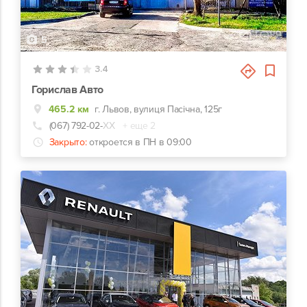
5
3.4
Горислав Авто
465.2 км
г. Львов, вулиця Пасічна, 125г
(067) 792-02-
ХХ
+ еще 2
Закрыто:
откроется в ПН в 09:00