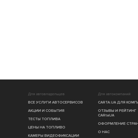
Для автовладельцев
Для автокомпаний
ВСЕ УСЛУГИ АВТОСЕРВИСОВ
CARTA.UA ДЛЯ КОМ
АКЦИИ И СОБЫТИЯ
ОТЗЫВЫ И РЕЙТИНГ
CARtaUA
ТЕСТЫ ТОПЛИВА
ОФОРМЛЕНИЕ СТРА
ЦЕНЫ НА ТОПЛИВО
О НАС
КАМЕРЫ ВИДЕОФИКСАЦИИ