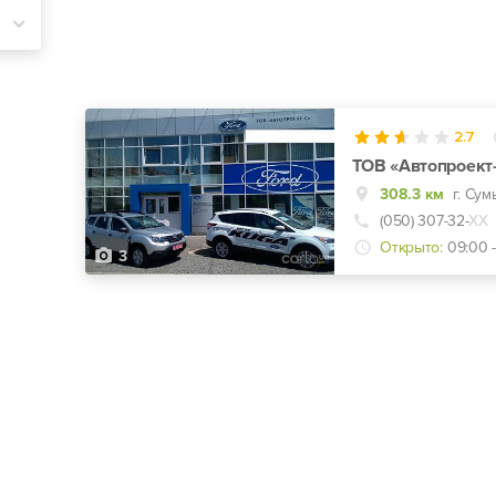
2.7
ТОВ «Автопроект
308.3 км
г. Сум
(050) 307-32-
ХХ
Открыто:
09:00 -
3