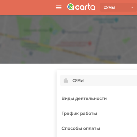
СУМЫ
СУМЫ
Киев
Виды деятельности
Харьков
График работы
Борисполь
Запорожье
Способы оплаты
Винница