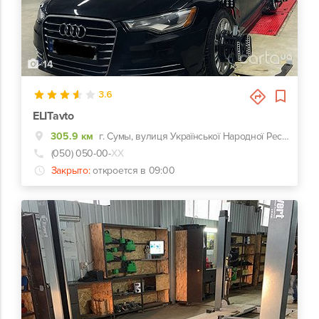
14
3.6
ELITavto
305.9 км
г. Сумы, вулиця Української Народної Республіки, 4
(050) 050-00-
ХХ
Закрыто:
откроется в 09:00