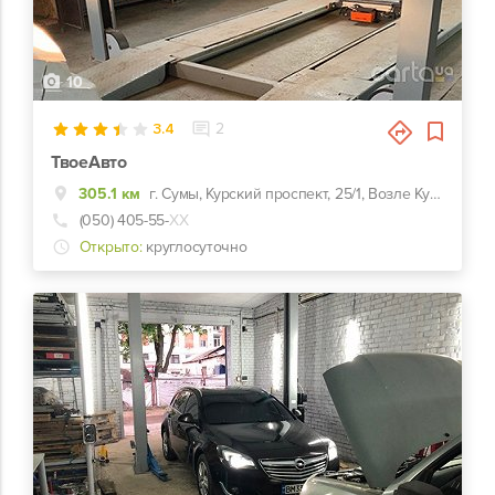
10
3.4
2
ТвоеАвто
305.1 км
г. Сумы, Курский проспект, 25/1, Возле Курского моста
(050) 405-55-
ХХ
Открыто:
круглосуточно