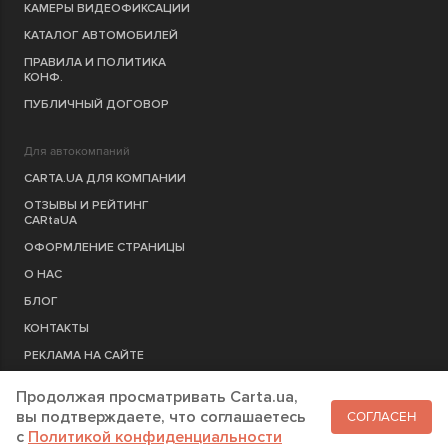
КАМЕРЫ ВИДЕОФИКСАЦИИ
КАТАЛОГ АВТОМОБИЛЕЙ
ПРАВИЛА И ПОЛИТИКА
КОНФ.
ПУБЛИЧНЫЙ ДОГОВОР
Для автокомпаний
CARTA.UA ДЛЯ КОМПАНИИ
ОТЗЫВЫ И РЕЙТИНГ
CARtaUA
ОФОРМЛЕНИЕ СТРАНИЦЫ
О НАС
БЛОГ
КОНТАКТЫ
РЕКЛАМА НА САЙТЕ
Продолжая просматривать Carta.ua,
РЕГИСТРАЦИЯ
КОМПАНИЮ
вы подтверждаете, что соглашаетесь
СОГЛАСЕН
c
Политикой конфиденциальности