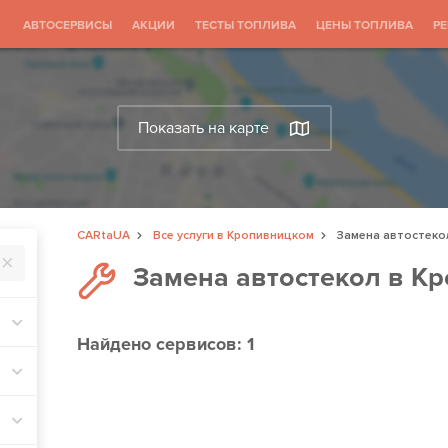
АВТОСЕРВИСЫ
АКЦИИ
ТЕСТЫ ТОПЛИВА
ЦЕНЫ ТОПЛИВА
Р
Показать на карте
CARtaUA
Все услуги в Кропивницком
Замена автостеко
Замена автостекол в К
Найдено
сервисов: 1