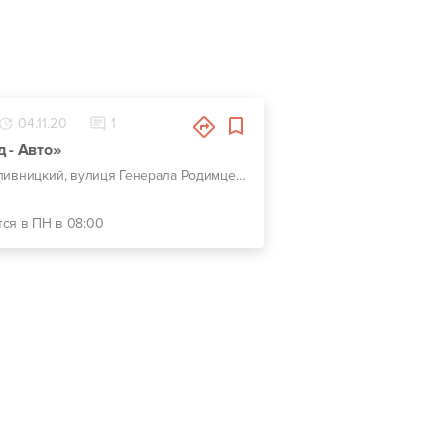
04.11.20
1
 - Авто»
г. Кропивницкий, вулиця Генерала Родимцева, 123
тся в ПН в 08:00