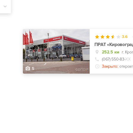
3.6
ПРАТ «Кировоград
252.5 км
(067) 550-83-
ХХ
Закрыто:
открое
5