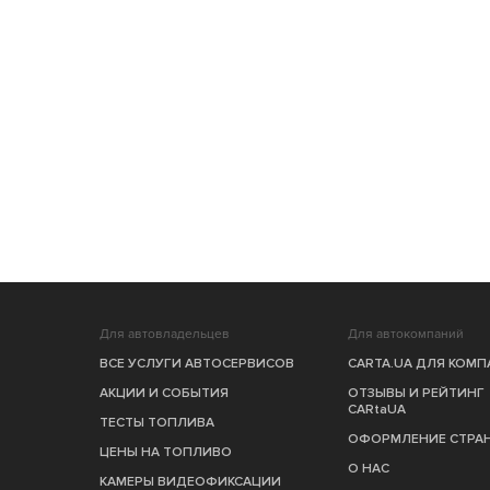
Для автовладельцев
Для автокомпаний
ВСЕ УСЛУГИ АВТОСЕРВИСОВ
CARTA.UA ДЛЯ КОМ
АКЦИИ И СОБЫТИЯ
ОТЗЫВЫ И РЕЙТИНГ
CARtaUA
ТЕСТЫ ТОПЛИВА
ОФОРМЛЕНИЕ СТРА
ЦЕНЫ НА ТОПЛИВО
О НАС
КАМЕРЫ ВИДЕОФИКСАЦИИ