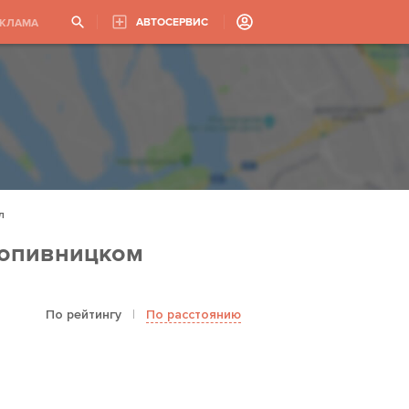
АВТОСЕРВИС
ЕКЛАМА
л
ропивницком
По рейтингу
|
По расстоянию