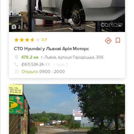
2
3.7
СТО Hyundai у Львові Арія Моторс
476.2 км
г. Львов, вулиця Городоцька, 306
(067) 534-24-
ХХ
+ еще 2
Открыто:
09:00 - 20:00