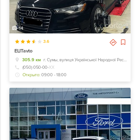
14
3.6
ELITavto
305.9 км
г. Сумы, вулиця Української Народної Республіки, 4
(050) 050-00-
ХХ
Открыто:
09:00 - 18:00