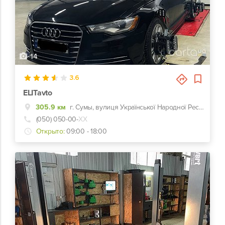
14
3.6
ELITavto
305.9 км
г. Сумы, вулиця Української Народної Республіки, 4
(050) 050-00-
ХХ
Открыто:
09:00 - 18:00