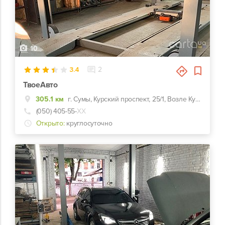
10
3.4
2
ТвоеАвто
305.1 км
г. Сумы, Курский проспект, 25/1, Возле Курского моста
(050) 405-55-
ХХ
Открыто:
круглосуточно