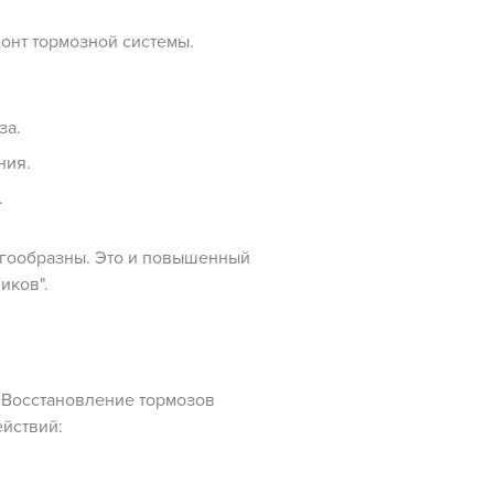
монт тормозной системы.
за.
ния.
.
ногообразны. Это и повышенный
иков".
. Восстановление тормозов
йствий: