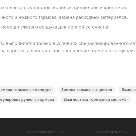
х шлангов, суппортов, колодок, цилиндров и крепежей.
чного и ножного тормоза, замена расходных материалов.
помощи сжатого воздуха для полной ее очистки.
ТО выполняется только в условиях специализированного ав
 на дорогах, а доверить восстановление тормозов специалис
Замена тормозных колодок
Замена тормозных дисков
Замена
егулировка ручного тормоза
Диагностика тормозной системы
Для автовладельцев
Для автокомпаний