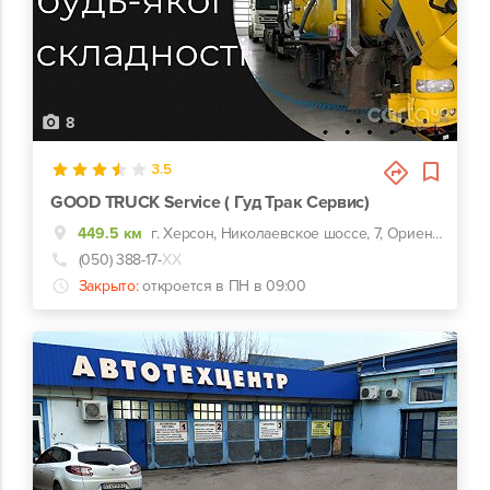
8
3.5
GOOD TRUCK Service ( Гуд Трак Сервис)
449.5 км
г. Херсон, Николаевское шоссе, 7, Ориентир фольксваген центр
(050) 388-17-
ХХ
Закрыто:
откроется в ПН в 09:00