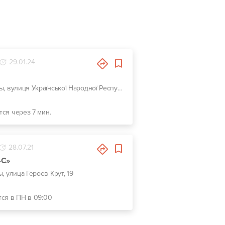
29.01.24
г. Сумы, вулиця Української Народної Республіки, 4
тся через 7 мин.
28.07.21
-С»
ы, улица Героев Крут, 19
тся в ПН в 09:00