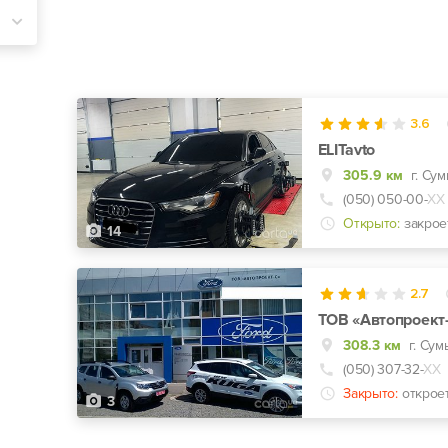
3.6
ELITavto
305.9 км
(050) 050-00-
ХХ
Открыто:
закрое
14
2.7
ТОВ «Автопроект
308.3 км
г. Сум
(050) 307-32-
ХХ
Закрыто:
открое
3