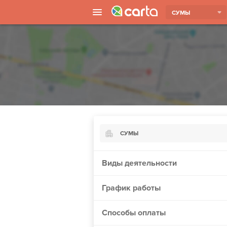
СУМЫ
СУМЫ
Киев
Виды деятельности
Харьков
График работы
Борисполь
Запорожье
Способы оплаты
Ужгород