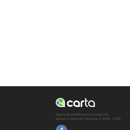
Львов
Кропивницкий
Луцк
Мариуполь
Ирпень
Карта автомобильных сервисов,
акций и событий Украины © 2018 - 2026