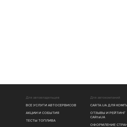
Для автовладельцев
Для автокомпаний
ВСЕ УСЛУГИ АВТОСЕРВИСОВ
CARTA.UA ДЛЯ КОМ
АКЦИИ И СОБЫТИЯ
ОТЗЫВЫ И РЕЙТИНГ
CARtaUA
ТЕСТЫ ТОПЛИВА
ОФОРМЛЕНИЕ СТРА