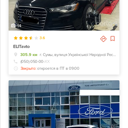
14
3.6
ELITavto
305.9 км
г. Сумы, вулиця Української Народної Республіки, 4
(050) 050-00-
ХХ
Закрыто:
откроется в ПТ в 09:00