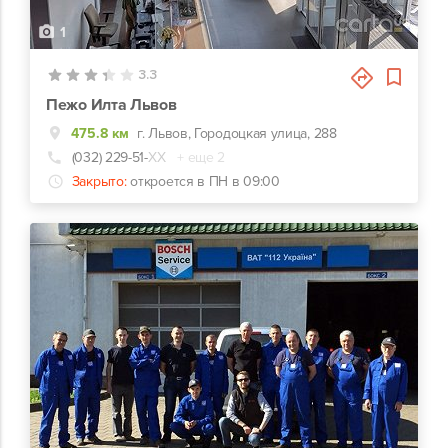
1
3.3
Пежо Илта Львов
475.8 км
г. Львов, Городоцкая улица, 288
(032) 229-51-
ХХ
+ еще 2
Закрыто:
откроется в ПН в 09:00