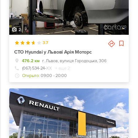
2
3.7
СТО Hyundai у Львові Арія Моторс
476.2 км
г. Львов, вулиця Городоцька, 306
(067) 534-24-
ХХ
+ еще 2
Открыто:
09:00 - 20:00