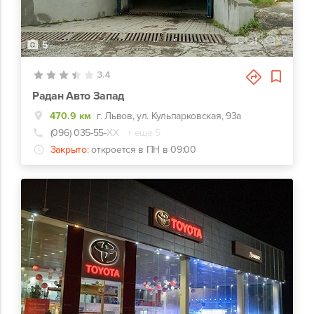
5
3.4
Радан Авто Запад
470.9 км
г. Львов, ул. Кульпарковская, 93а
(096) 035-55-
ХХ
+ еще 5
Закрыто:
откроется в ПН в 09:00