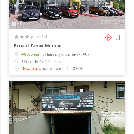
10
3.4
Renault Галич-Моторс
465.5 км
г. Львов, ул. Зелёная, 407
(032) 245-47-
ХХ
+ еще 4
Закрыто:
откроется в ПН в 09:00