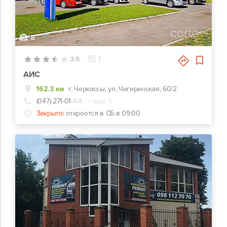
6
3.5
1
АИС
162.3 км
г. Черкассы, ул. Чигиринская, 60/2
(047) 271-01-
ХХ
+ еще 5
Закрыто:
откроется в СБ в 09:00