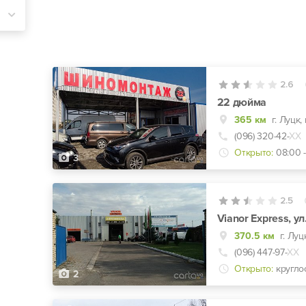
2.6
22 дюйма
365 км
(096) 320-42-
ХХ
Открыто:
08:00 -
3
2.5
Vianor Express, у
370.5 км
г. Луц
(096) 447-97-
ХХ
Открыто:
кругло
2