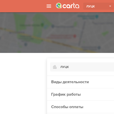
ЛУЦК
ЛУЦК
Киев
Виды деятельности
Харьков
График работы
Борисполь
Запорожье
Способы оплаты
Ужгород