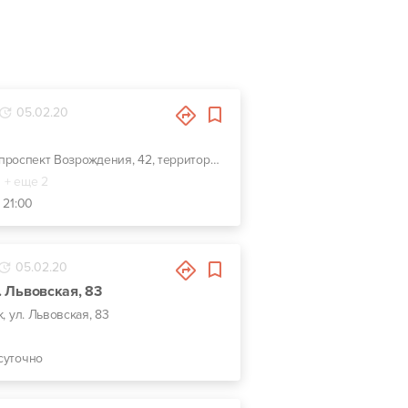
05.02.20
г. Луцк, проспект Возрождения, 42, территория мойки "Ера"
+ еще 2
 21:00
05.02.20
л. Львовская, 83
к, ул. Львовская, 83
суточно