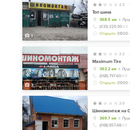
2.2
Топ шина
368.5 км
г. Луц
(033) 220-30-
ХХ
Открыто:
08:00 
1
2.2
Maximum Tire
363.2 км
г. Луц
(068) 797-60-
ХХ
Открыто:
09:00 -
3
2.0
Шиномонтаж на С
369.7 км
г. Луц
(068) 857-68-
ХХ