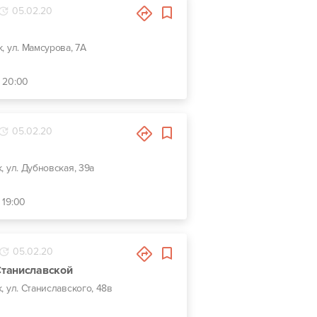
05.02.20
к, ул. Мамсурова, 7А
- 20:00
05.02.20
к, ул. Дубновская, 39а
 19:00
05.02.20
таниславской
к, ул. Станиславского, 48в