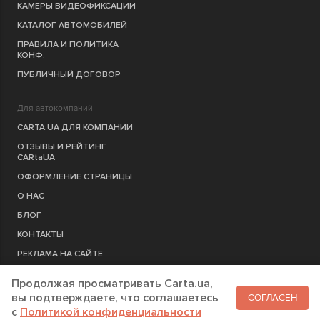
КАМЕРЫ ВИДЕОФИКСАЦИИ
КАТАЛОГ АВТОМОБИЛЕЙ
ПРАВИЛА И ПОЛИТИКА
КОНФ.
ПУБЛИЧНЫЙ ДОГОВОР
Для автокомпаний
CARTA.UA ДЛЯ КОМПАНИИ
ОТЗЫВЫ И РЕЙТИНГ
CARtaUA
ОФОРМЛЕНИЕ СТРАНИЦЫ
О НАС
БЛОГ
КОНТАКТЫ
РЕКЛАМА НА САЙТЕ
Продолжая просматривать Carta.ua,
РЕГИСТРАЦИЯ
КОМПАНИЮ
вы подтверждаете, что соглашаетесь
СОГЛАСЕН
c
Политикой конфиденциальности