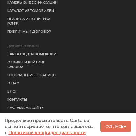
КАМЕРЫ ВИДЕОФИКСАЦИИ
КАТАЛОГ АВТОМОБИЛЕЙ
ПРАВИЛА И ПОЛИТИКА
КОНФ.
ПУБЛИЧНЫЙ ДОГОВОР
Для автокомпаний
CARTA.UA ДЛЯ КОМПАНИИ
ОТЗЫВЫ И РЕЙТИНГ
CARtaUA
ОФОРМЛЕНИЕ СТРАНИЦЫ
О НАС
БЛОГ
КОНТАКТЫ
РЕКЛАМА НА САЙТЕ
Продолжая просматривать Carta.ua,
РЕГИСТРАЦИЯ
КОМПАНИЮ
вы подтверждаете, что соглашаетесь
СОГЛАСЕН
c
Политикой конфиденциальности