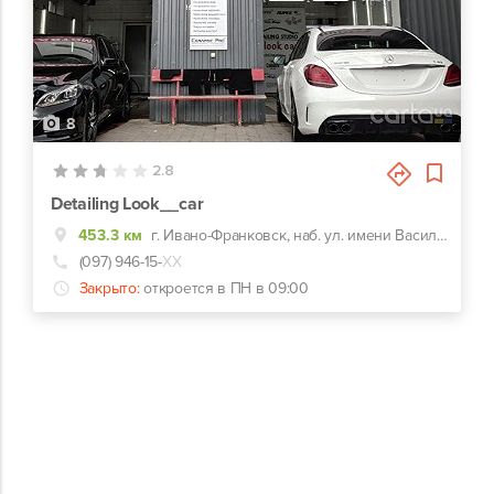
8
2.8
Detailing Look__car
453.3 км
г. Ивано-Франковск, наб. ул. имени Василия Стефаника, 11а
(097) 946-15-
ХХ
Закрыто:
откроется в ПН в 09:00