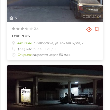
5
3.4
TYREPLUS
446.8 км
г. Запорожье, ул. Кривая Бухта, 2
(096) 602-39-
ХХ
+ еще 2
Открыто:
закроется через 56 мин.