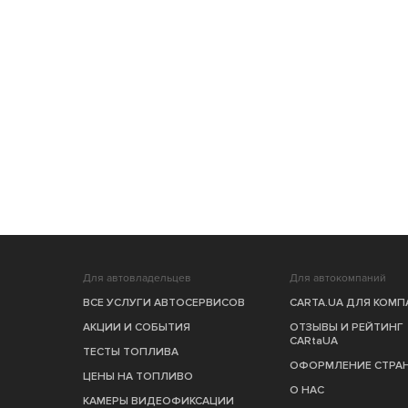
Для автовладельцев
Для автокомпаний
ВСЕ УСЛУГИ АВТОСЕРВИСОВ
CARTA.UA ДЛЯ КОМ
АКЦИИ И СОБЫТИЯ
ОТЗЫВЫ И РЕЙТИНГ
CARtaUA
ТЕСТЫ ТОПЛИВА
ОФОРМЛЕНИЕ СТРА
ЦЕНЫ НА ТОПЛИВО
О НАС
КАМЕРЫ ВИДЕОФИКСАЦИИ