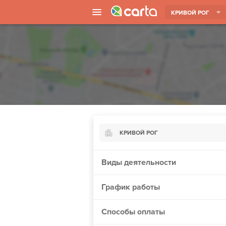
КРИВОЙ РОГ
КРИВОЙ РОГ
Киев
Виды деятельности
Харьков
График работы
Борисполь
Запорожье
Способы оплаты
Винница