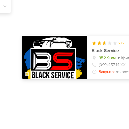
2.6
Black Service
352.9 км
г. Кр
(099) 457-14-
ХХ
Закрыто:
открое
0