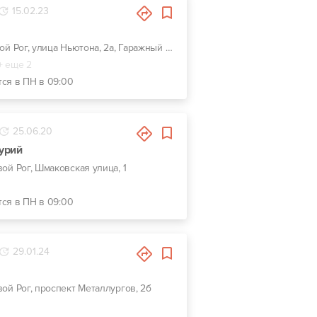
15.02.23
г. Кривой Рог, улица Ньютона, 2а, Гаражный кооператив (2-я линия)
+ еще 2
тся в ПН в 09:00
25.06.20
урий
вой Рог, Шмаковская улица, 1
тся в ПН в 09:00
29.01.24
ивой Рог, проспект Металлургов, 2б