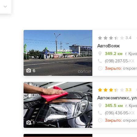
3.4
АвтоВояж
349.2 км
г. Кри
(098) 287-55-
ХХ
Закрыто:
открое
6
3.3
Автокомплекс, ул.
345.5 км
г. Кри
(096) 436-95-
ХХ
Закрыто:
открое
1