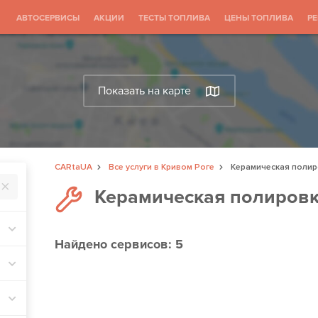
АВТОСЕРВИСЫ
АКЦИИ
ТЕСТЫ ТОПЛИВА
ЦЕНЫ ТОПЛИВА
Р
Показать на карте
CARtaUA
Все услуги в Кривом Роге
Керамическая полир
Керамическая полировк
Найдено
сервисов: 5