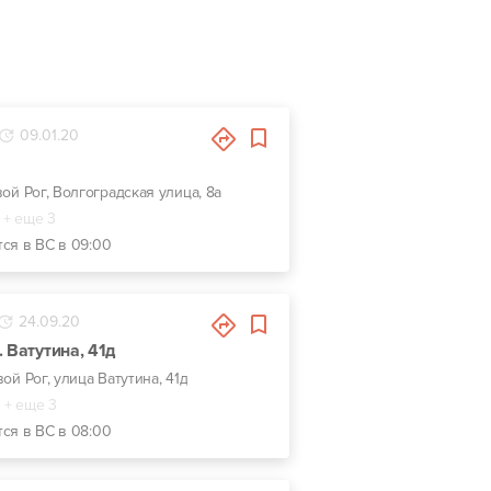
09.01.20
вой Рог, Волгоградская улица, 8а
+ еще 3
тся в ВС в 09:00
24.09.20
 Ватутина, 41д
вой Рог, улица Ватутина, 41д
+ еще 3
тся в ВС в 08:00