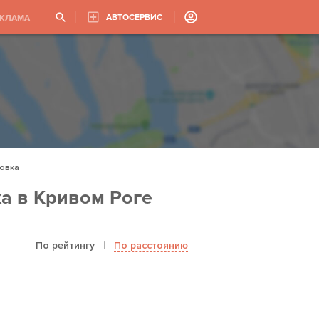
АВТОСЕРВИС
ЕКЛАМА
овка
а в Кривом Роге
По рейтингу
|
По расстоянию