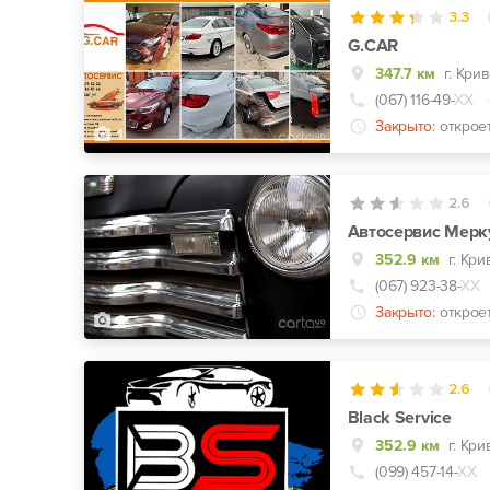
3.3
G.CAR
347.7 км
(067) 116-49-
ХХ
Закрыто:
открое
1
2.6
Автосервис Мерк
352.9 км
г. Кри
(067) 923-38-
ХХ
Закрыто:
открое
2
2.6
Black Service
352.9 км
г. Кр
(099) 457-14-
ХХ