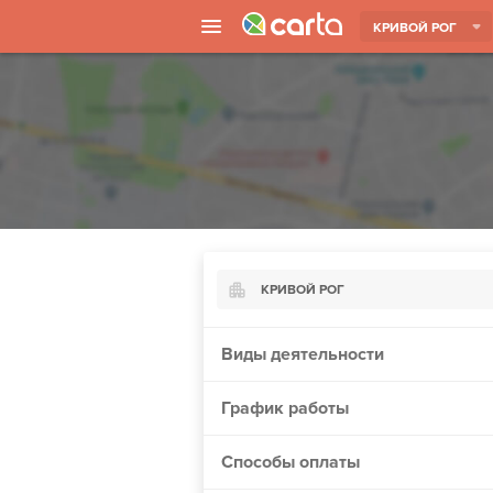
КРИВОЙ РОГ
КРИВОЙ РОГ
Киев
Виды деятельности
Харьков
График работы
Борисполь
Запорожье
Способы оплаты
Ужгород