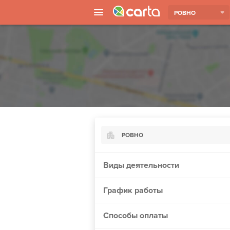
РОВНО
РОВНО
Киев
Виды деятельности
Харьков
График работы
Борисполь
Запорожье
Способы оплаты
Ужгород