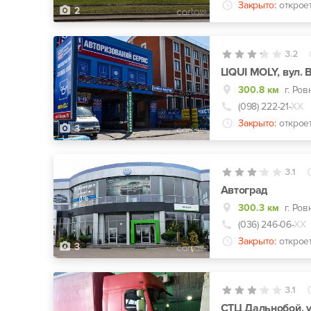
Закрыто:
открое
2
3.2
LIQUI MOLY, вул. 
300.8 км
г. Ров
(098) 222-21-
ХХ
Закрыто:
открое
3
3.1
Автоград
300.3 км
г. Ров
(036) 246-06-
ХХ
Закрыто:
открое
3
3.1
СТЦ Дальнобой, у