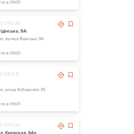
тся в 09:00
29.12.20
Відінська, 9А
но, вулиця Відінська, 9А
тся в 09:00
04.01.21
но, улица Кобзарская, 85
тся в 09:00
03.12.20
л. Киевская, 64а