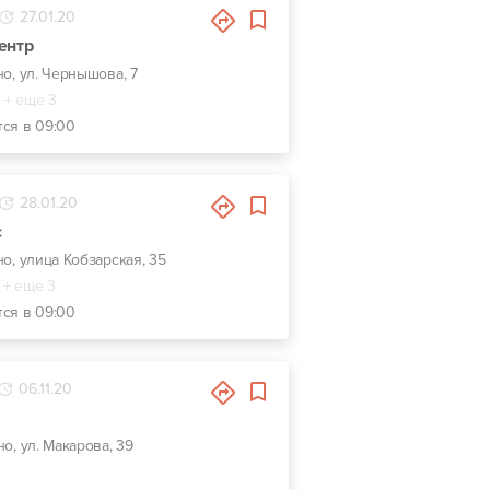
27.01.20
ентр
но, ул. Чернышова, 7
+ еще 3
тся в 09:00
28.01.20
с
но, улица Кобзарская, 35
+ еще 3
тся в 09:00
06.11.20
но, ул. Макарова, 39