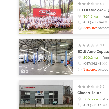
3.4
СТО Автолюкс - ц
304.5 км
г. Ров
(036) 268-34-
ХХ
Закрыто:
открое
5
3.4
БОШ Авто Серви
300.2 км
г. Ров
(067) 362-43-
ХХ
Закрыто:
открое
2
3.2
Citroen Центр
306.5 км
г. Ров
(036) 246-05-
ХХ