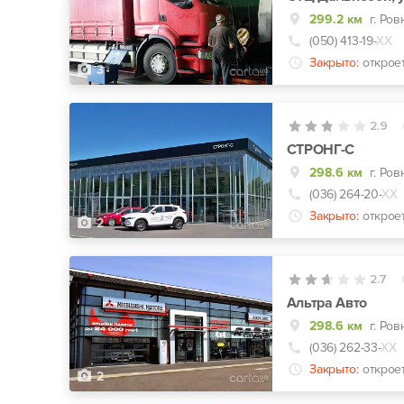
299.2 км
г. Ров
(050) 413-19-
ХХ
Закрыто:
открое
3
2.9
СТРОНГ-С
298.6 км
г. Ров
(036) 264-20-
ХХ
Закрыто:
открое
2
2.7
Альтра Авто
298.6 км
г. Ров
(036) 262-33-
ХХ
Закрыто:
открое
2