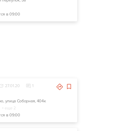
й переулок, 5а
тся в 09:00
27.01.20
1
вно, улица Соборная, 404к
+ еще 2
тся в 09:00