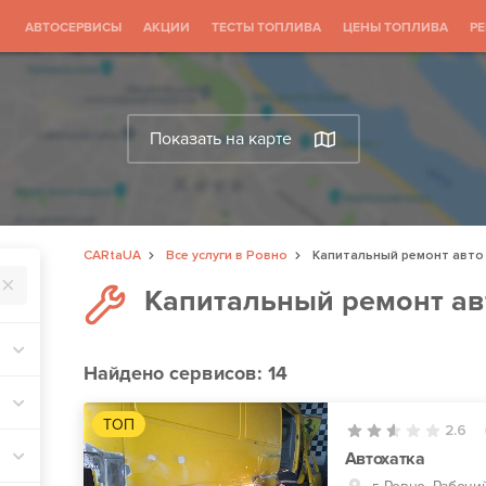
АВТОСЕРВИСЫ
АКЦИИ
ТЕСТЫ ТОПЛИВА
ЦЕНЫ ТОПЛИВА
Р
Показать на карте
CARtaUA
Все услуги в Ровно
Капитальный ремонт авто
Капитальный ремонт ав
Найдено
сервисов: 14
ТОП
2.6
Автохатка