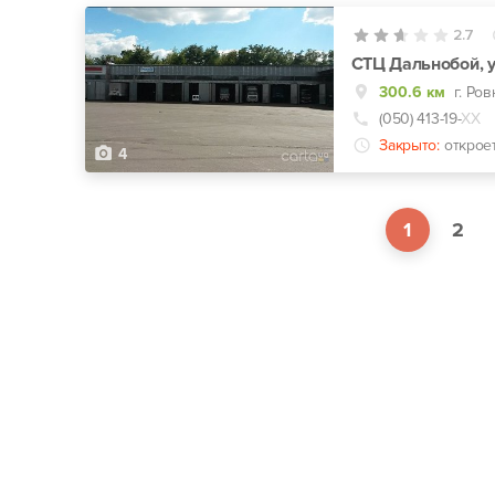
2.7
СТЦ Дальнобой, у
300.6 км
г. Ров
(050) 413-19-
ХХ
Закрыто:
открое
4
1
2