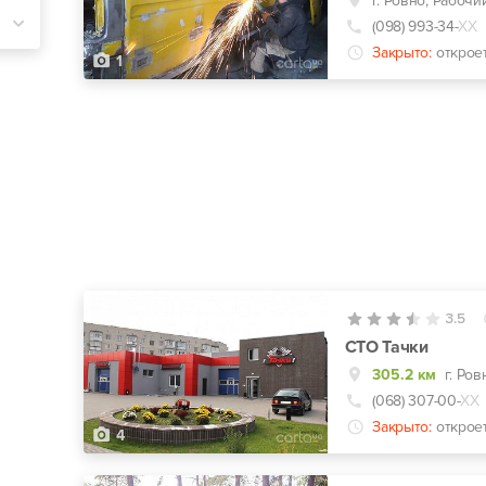
г. Ровно, Рабочи
(098) 993-34-
ХХ
Закрыто:
открое
1
3.5
СТО Тачки
305.2 км
г. Ро
(068) 307-00-
ХХ
Закрыто:
открое
4