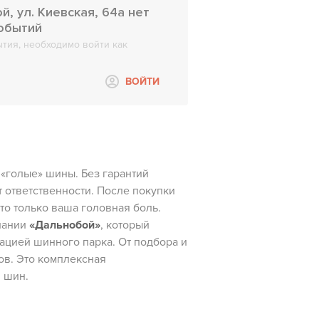
, ул. Киевская, 64а нет
событий
тия, необходимо войти как
ВОЙТИ
«голые» шины. Без гарантий
т ответственности. После покупки
о только ваша головная боль.
пании
«Дальнобой»
, который
тацией шинного парка. От подбора и
ов. Это комплексная
 шин.