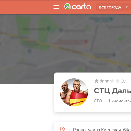
ВСЕ ГОРОДА
3.1
СТЦ Дальн
СТО
Шиномонта
г. Ровно, улица Киевская, 64а