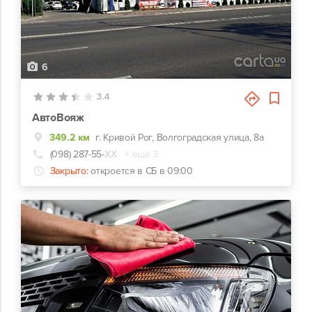
6
3.4
АвтоВояж
349.2 км
г. Кривой Рог, Волгоградская улица, 8а
(098) 287-55-
ХХ
+ еще 3
Закрыто:
откроется в СБ в 09:00