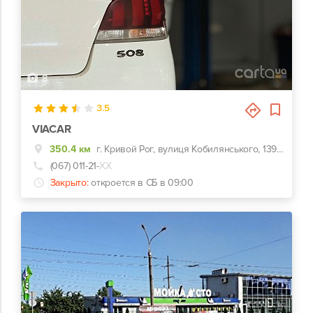
8
3.5
VIACAR
350.4 км
г. Кривой Рог, вулиця Кобилянського, 139К, 139К
(067) 011-21-
ХХ
Закрыто:
откроется в СБ в 09:00