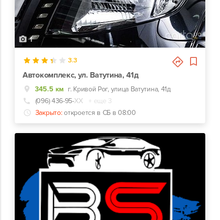
1
3.3
Автокомплекс, ул. Ватутина, 41д
345.5 км
г. Кривой Рог, улица Ватутина, 41д
(096) 436-95-
ХХ
+ еще 3
Закрыто:
откроется в СБ в 08:00