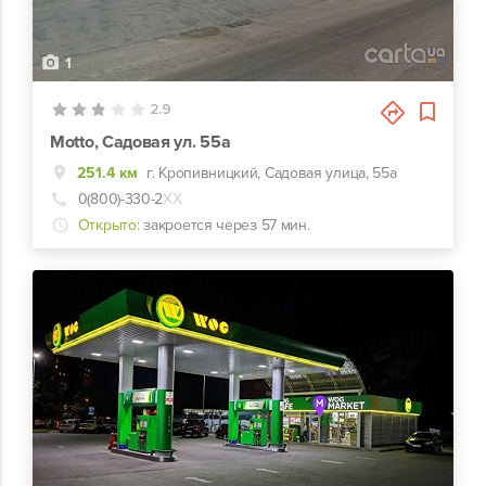
1
2.9
Motto, Садовая ул. 55а
251.4 км
г. Кропивницкий, Садовая улица, 55а
0(800)-330-2
ХХ
Открыто:
закроется через 57 мин.