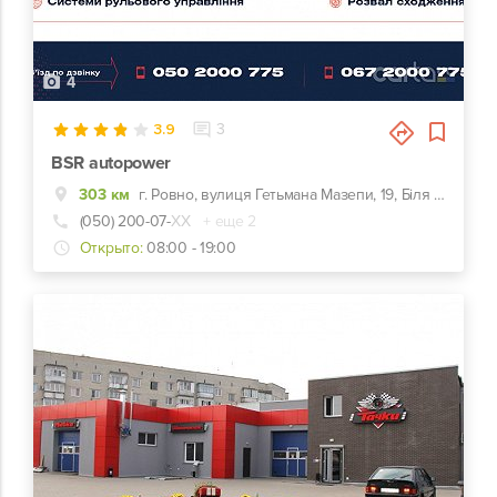
4
3.9
3
BSR autopower
303 км
г. Ровно, вулиця Гетьмана Мазепи, 19, Біля Центрального Продуктового ринку
(050) 200-07-
ХХ
+ еще 2
Открыто:
08:00 - 19:00