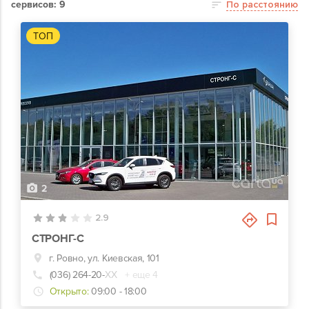
сервисов: 9
По расстоянию
ТОП
2
2.9
СТРОНГ-С
г. Ровно, ул. Киевская, 101
(036) 264-20-
ХХ
+ еще 4
Открыто:
09:00 - 18:00