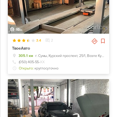
10
3.4
2
ТвоеАвто
305.1 км
г. Сумы, Курский проспект, 25/1, Возле Курского моста
(050) 405-55-
ХХ
Открыто:
круглосуточно