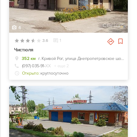
4
3.6
1
Чистюля
352 км
г. Кривой Рог, улица Днепропетровское шоссе, 21, АЗС "Укрнафта"
(097) 035-91-
ХХ
+ еще 2
Открыто:
круглосуточно