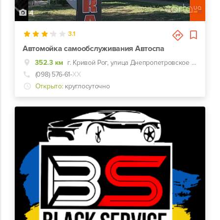
4
3.1
Автомойка самообслуживания Автоспа
352.3 км
г. Кривой Рог, улица Днепропетровское шоссе, дом 20
(098) 576-61-
ХХ
Открыто:
круглосуточно