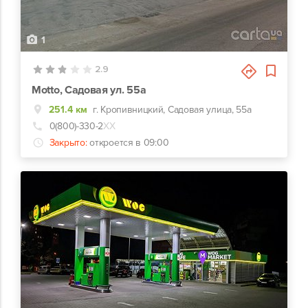
1
2.9
Motto, Садовая ул. 55а
251.4 км
г. Кропивницкий, Садовая улица, 55а
0(800)-330-2
ХХ
Закрыто:
откроется в 09:00