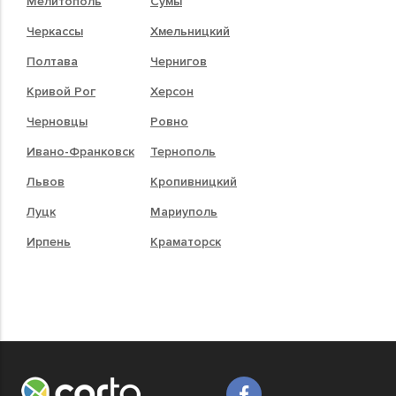
Мелитополь
Сумы
Черкассы
Хмельницкий
Полтава
Чернигов
Кривой Рог
Херсон
Черновцы
Ровно
Ивано-Франковск
Тернополь
Львов
Кропивницкий
Луцк
Мариуполь
Ирпень
Краматорск