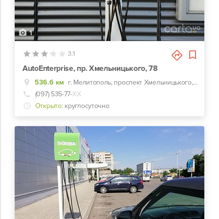
1
3.1
AutoEnterprise, пр. Хмельницького, 78
536.6 км
г. Мелитополь, проспект Хмельницького, 78
(097) 535-77-
ХХ
Открыто:
круглосуточно