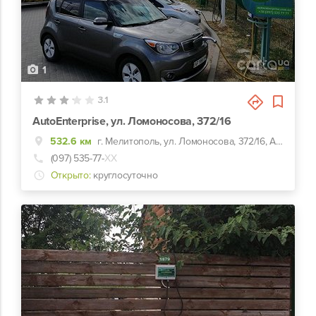
1
3.1
AutoEnterprise, ул. Ломоносова, 372/16
532.6 км
г. Мелитополь, ул. Ломоносова, 372/16, АЗС WOG
(097) 535-77-
ХХ
Открыто:
круглосуточно