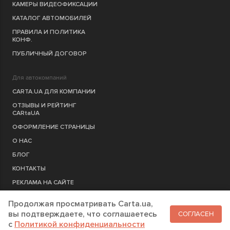
КАМЕРЫ ВИДЕОФИКСАЦИИ
КАТАЛОГ АВТОМОБИЛЕЙ
ПРАВИЛА И ПОЛИТИКА
КОНФ.
ПУБЛИЧНЫЙ ДОГОВОР
Для автокомпаний
CARTA.UA ДЛЯ КОМПАНИИ
ОТЗЫВЫ И РЕЙТИНГ
CARtaUA
ОФОРМЛЕНИЕ СТРАНИЦЫ
О НАС
БЛОГ
КОНТАКТЫ
РЕКЛАМА НА САЙТЕ
Продолжая просматривать Carta.ua,
РЕГИСТРАЦИЯ
КОМПАНИЮ
вы подтверждаете, что соглашаетесь
СОГЛАСЕН
c
Политикой конфиденциальности