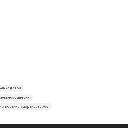
на ходовой
пневмоподвески
иагностика амортизаторов