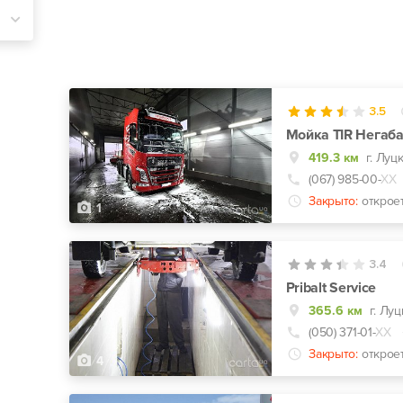
3.5
Мойка TIR Негаб
419.3 км
(067) 985-00-
ХХ
Закрыто:
открое
1
3.4
Pribalt Service
365.6 км
г. Луц
(050) 371-01-
ХХ
Закрыто:
открое
4