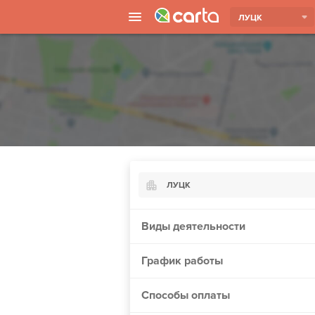
ЛУЦК
ЛУЦК
Киев
Виды деятельности
Харьков
График работы
Борисполь
Запорожье
Способы оплаты
Ужгород