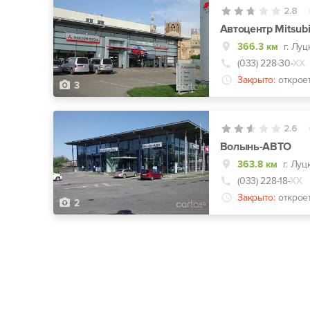
2.8
Автоцентр Mitsubi
366.3 км
г. Луц
(033) 228-30-
ХХ
Закрыто:
открое
3
2.6
Волынь-АВТО
363.8 км
г. Луц
(033) 228-18-
ХХ
Закрыто:
открое
2