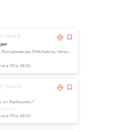
09.08.21
арит
г. Луцк, Володимирська 154А Ковель, Напротив Сервисный центр МВД 0742
тся в ПН в 08:00
10.02.20
к, ул. Карбышева, 1
+ еще 2
тся в ПН в 09:00