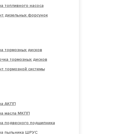
а топливного насоса
нт дизельных форсунок
на тормозных дисков
очка тормозных дисков
нт тормозной системы
на АКПП
на масла МКПП
на подвесного подшипника
на пыльника ШРУС