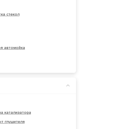
ка стекол
ая автомойка
а катализатора
нт глушителя