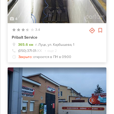
4
3.4
Pribalt Service
365.6 км
г. Луцк, ул. Карбышева, 1
(050) 371-01-
ХХ
+ еще 2
Закрыто:
откроется в ПН в 09:00