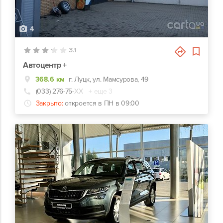
4
3.1
Автоцентр +
368.6 км
г. Луцк, ул. Мамсурова, 49
(033) 276-75-
ХХ
+ еще 3
Закрыто:
откроется в ПН в 09:00