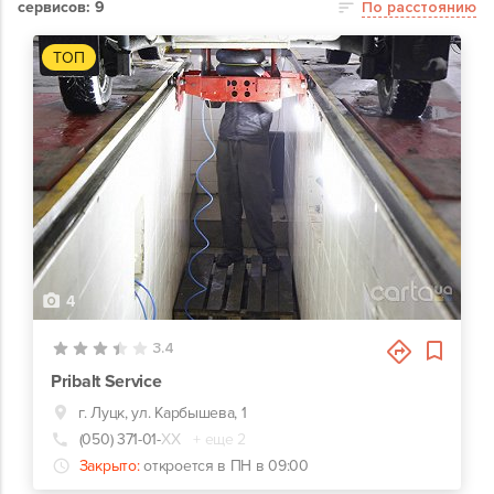
сервисов: 9
По расстоянию
ТОП
4
3.4
Pribalt Service
г. Луцк, ул. Карбышева, 1
(050) 371-01-
ХХ
+ еще 2
Закрыто:
откроется в ПН в 09:00