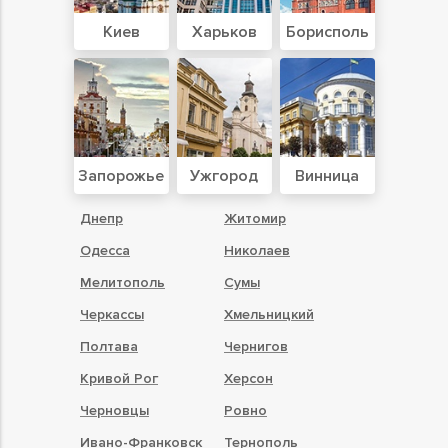
Киев
Харьков
Борисполь
Запорожье
Ужгород
Винница
Днепр
Житомир
Одесса
Николаев
Мелитополь
Сумы
Черкассы
Хмельницкий
Полтава
Чернигов
Кривой Рог
Херсон
Черновцы
Ровно
Ивано-Франковск
Тернополь