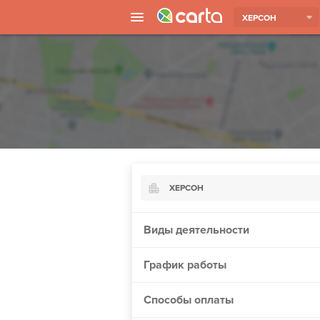
ХЕРСОН
ХЕРСОН
Киев
Виды деятельности
Харьков
График работы
Борисполь
Запорожье
Способы оплаты
Ужгород