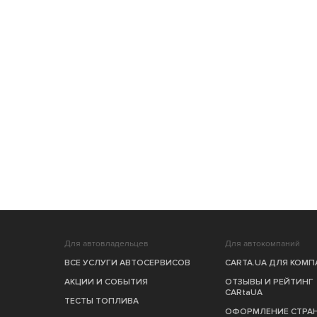
Для автовладельцев
Для автокомпаний
ВСЕ УСЛУГИ АВТОСЕРВИСОВ
CARTA.UA ДЛЯ КОМ
АКЦИИ И СОБЫТИЯ
ОТЗЫВЫ И РЕЙТИНГ
CARtaUA
ТЕСТЫ ТОПЛИВА
ОФОРМЛЕНИЕ СТРА