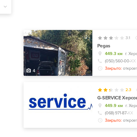
3.1
Pegas
449.3 км
г. Хер
(050) 560-00-
ХХ
Закрыто:
открое
4
2.3
G-SERVICE Херсо
449.9 км
г. Хе
(068) 971-87-
ХХ
Закрыто:
открое
0